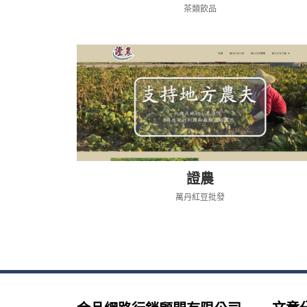
茶類飲品
證農
萬丹紅豆批發