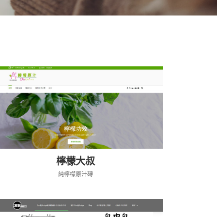
檸檬大叔
純檸檬原汁磚