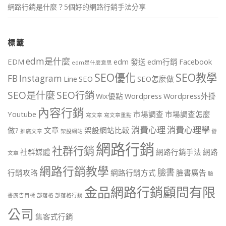
網路行銷是什麼？5個好的網路行銷手法分享
標籤
edm是什麼
EDM
edm 發送
edm行銷
Facebook
edm是什麼意思
SEO優化
SEO教學
FB
Instagram
Line
SEO
SEO怎麼做
SEO是什麼
SEO行銷
Wix優點
Wordpress
Wordpress外掛
內容行銷
Youtube
市場調查
市場調查怎麼
寫文章
寫文章重點
消費心理
消費心理學
做?
文章
架設網站比較
推廣文章
架設網站
發
網路行銷
社群行銷
社群媒體
網路行銷手法
網路
文章
網路行銷教學
臉書
行銷攻略
網路行銷方式
臉書廣告
臉
金品網路行銷顧問有限
書廣告目標
部落格
部落格行銷
公司
集客式行銷