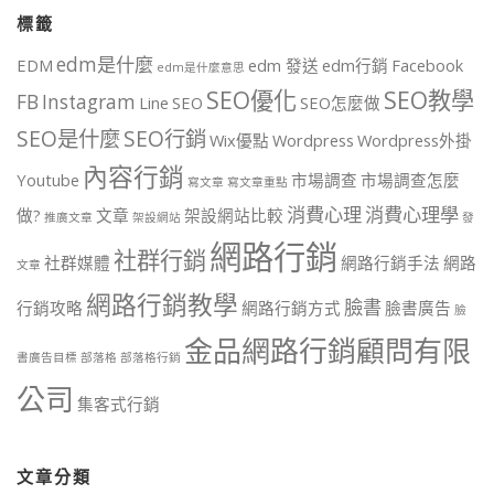
標籤
edm是什麼
EDM
edm 發送
edm行銷
Facebook
edm是什麼意思
SEO優化
SEO教學
FB
Instagram
Line
SEO
SEO怎麼做
SEO是什麼
SEO行銷
Wix優點
Wordpress
Wordpress外掛
內容行銷
Youtube
市場調查
市場調查怎麼
寫文章
寫文章重點
消費心理
消費心理學
做?
文章
架設網站比較
推廣文章
架設網站
發
網路行銷
社群行銷
社群媒體
網路行銷手法
網路
文章
網路行銷教學
臉書
行銷攻略
網路行銷方式
臉書廣告
臉
金品網路行銷顧問有限
書廣告目標
部落格
部落格行銷
公司
集客式行銷
文章分類