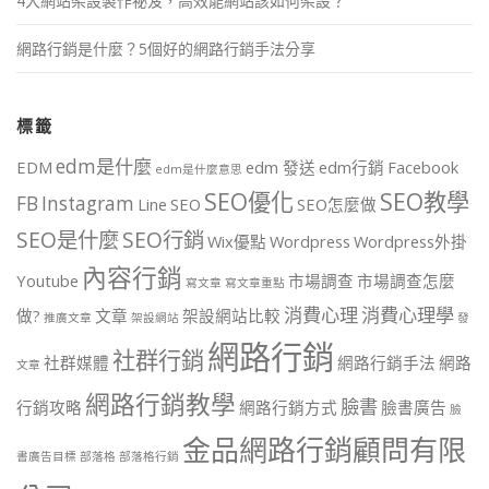
4大網站架設製作祕笈，高效能網站該如何架設？
網路行銷是什麼？5個好的網路行銷手法分享
標籤
edm是什麼
EDM
edm 發送
edm行銷
Facebook
edm是什麼意思
SEO優化
SEO教學
FB
Instagram
Line
SEO
SEO怎麼做
SEO是什麼
SEO行銷
Wix優點
Wordpress
Wordpress外掛
內容行銷
Youtube
市場調查
市場調查怎麼
寫文章
寫文章重點
消費心理
消費心理學
做?
文章
架設網站比較
推廣文章
架設網站
發
網路行銷
社群行銷
社群媒體
網路行銷手法
網路
文章
網路行銷教學
臉書
行銷攻略
網路行銷方式
臉書廣告
臉
金品網路行銷顧問有限
書廣告目標
部落格
部落格行銷