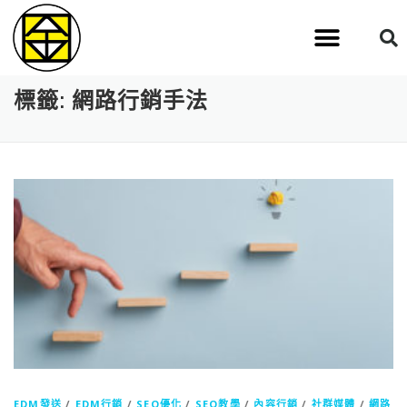
標籤:
網路行銷手法
EDM發送
/
EDM行銷
/
SEO優化
/
SEO教學
/
內容行銷
/
社群媒體
/
網路