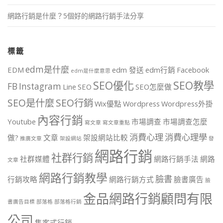
網路行銷是什麼？5個好的網路行銷手法分享
標籤
edm是什麼
EDM
edm 發送
edm行銷
Facebook
edm是什麼意思
SEO優化
SEO教學
FB
Instagram
Line
SEO
SEO怎麼做
SEO是什麼
SEO行銷
Wix優點
Wordpress
Wordpress外掛
內容行銷
Youtube
市場調查
市場調查怎麼
寫文章
寫文章重點
消費心理
消費心理學
做?
文章
架設網站比較
推廣文章
架設網站
發
網路行銷
社群行銷
社群媒體
網路行銷手法
網路
文章
網路行銷教學
臉書
行銷攻略
網路行銷方式
臉書廣告
臉
金品網路行銷顧問有限
書廣告目標
部落格
部落格行銷
公司
集客式行銷