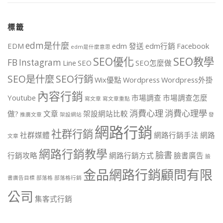
標籤
edm是什麼
EDM
edm 發送
edm行銷
Facebook
edm是什麼意思
SEO優化
SEO教學
FB
Instagram
Line
SEO
SEO怎麼做
SEO是什麼
SEO行銷
Wix優點
Wordpress
Wordpress外掛
內容行銷
Youtube
市場調查
市場調查怎麼
寫文章
寫文章重點
消費心理
消費心理學
做?
文章
架設網站比較
推廣文章
架設網站
發
網路行銷
社群行銷
社群媒體
網路行銷手法
網路
文章
網路行銷教學
臉書
行銷攻略
網路行銷方式
臉書廣告
臉
金品網路行銷顧問有限
書廣告目標
部落格
部落格行銷
公司
集客式行銷