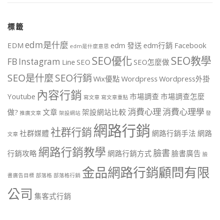
標籤
edm是什麼
EDM
edm 發送
edm行銷
Facebook
edm是什麼意思
SEO優化
SEO教學
FB
Instagram
Line
SEO
SEO怎麼做
SEO是什麼
SEO行銷
Wix優點
Wordpress
Wordpress外掛
內容行銷
Youtube
市場調查
市場調查怎麼
寫文章
寫文章重點
消費心理
消費心理學
做?
文章
架設網站比較
推廣文章
架設網站
發
網路行銷
社群行銷
社群媒體
網路行銷手法
網路
文章
網路行銷教學
臉書
行銷攻略
網路行銷方式
臉書廣告
臉
金品網路行銷顧問有限
書廣告目標
部落格
部落格行銷
公司
集客式行銷